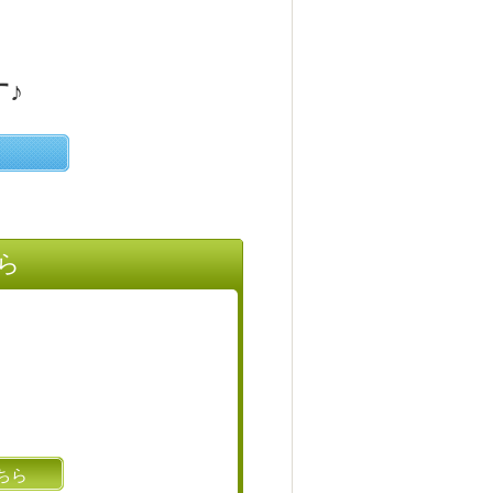
♪
ら
ちら